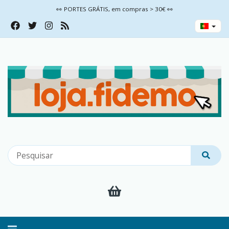
👀 PORTES GRÁTIS, em compras > 30€ 👀
Alternar