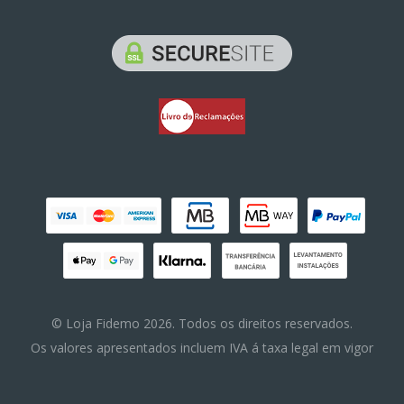
© Loja Fidemo 2026. Todos os direitos reservados.
Os valores apresentados incluem IVA á taxa legal em vigor