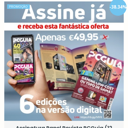
-
38.34
%
PROMOÇÃO
Assinatura Papel Revista PCGuia (12