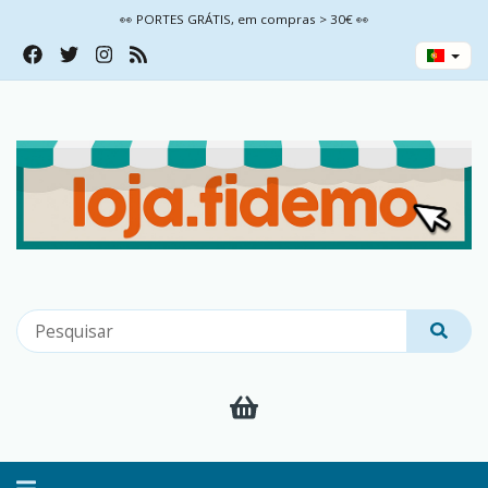
👀 PORTES GRÁTIS, em compras > 30€ 👀
Alternar