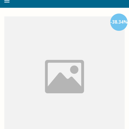
navegação
-
38.34
%