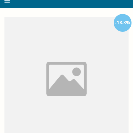
navegação
-
18.3
%