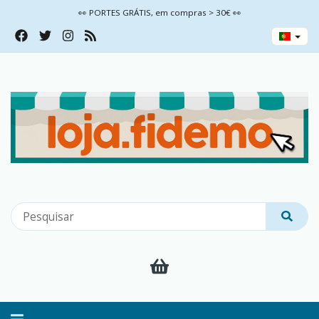
👀 PORTES GRÁTIS, em compras > 30€ 👀
Alternar