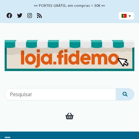
👀 PORTES GRÁTIS, em compras > 30€ 👀
Alternar