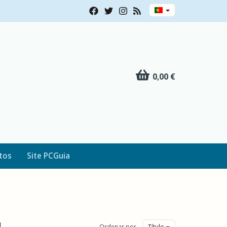
0,00 €
tos
Site PCGuia
Ordenar por
Título