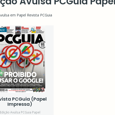
ição Avulsa PCGuia Pape
Avulsa em Papel Revista PCGuia
ADE
vista PCGuia (Papel
Impressa)
Edição Avulsa PCGuia Papel