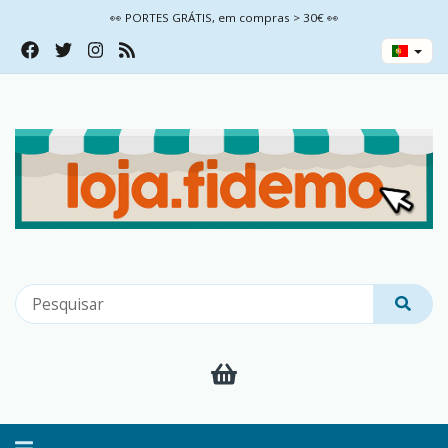
👀 PORTES GRÁTIS, em compras > 30€ 👀
Alternar