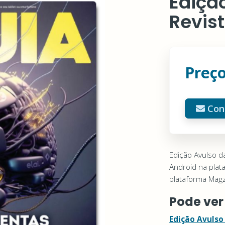
Edição
Revis
Preço
Con
Edição Avulso da
Android na plat
plataforma Magz
Pode ver
Edição Avulso