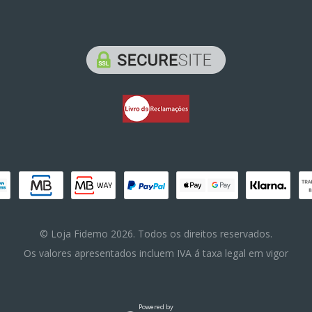
© Loja Fidemo 2026. Todos os direitos reservados.
Os valores apresentados incluem IVA á taxa legal em vigor
Powered by