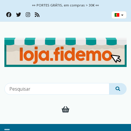
👀 PORTES GRÁTIS, em compras > 30€ 👀
Alternar