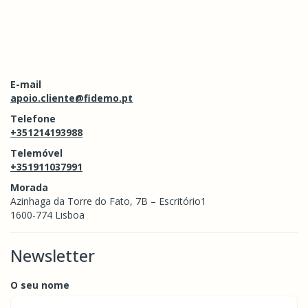
E-mail
apoio.cliente@fidemo.pt
Telefone
+351214193988
Telemóvel
+351911037991
Morada
Azinhaga da Torre do Fato, 7B – Escritório1
1600-774 Lisboa
Newsletter
O seu nome